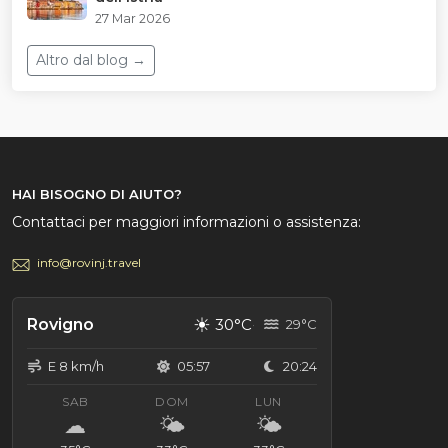
27 Mar 2026
Altro dal blog →
HAI BISOGNO DI AIUTO?
Contattaci per maggiori informazioni o assistenza:
info@rovinj.travel
☀
Rovigno
30°C
29°C
E 8 km/h
05:57
20:24
SAB
DOM
LUN
☁
🌤
🌤