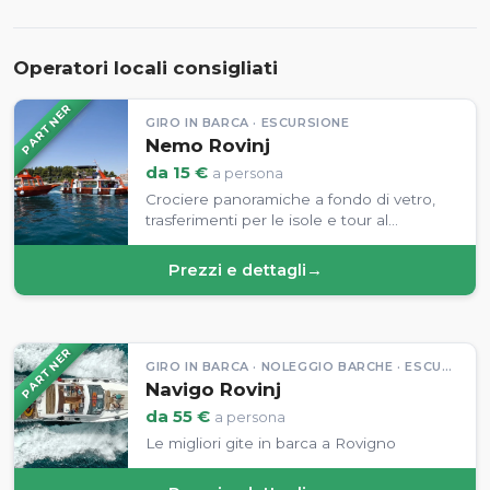
Operatori locali consigliati
PARTNER
GIRO IN BARCA · ESCURSIONE
Nemo Rovinj
da 15 €
a persona
Crociere panoramiche a fondo di vetro,
trasferimenti per le isole e tour al
tramonto tra i delfini dal porto di Rovigno.
Prezzi e dettagli
→
PARTNER
GIRO IN BARCA · NOLEGGIO BARCHE · ESCURSIONE
Navigo Rovinj
da 55 €
a persona
Le migliori gite in barca a Rovigno