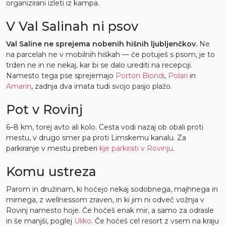
organizirani izleti iz kampa.
V Val Salinah ni psov
Val Saline ne sprejema nobenih hišnih ljubljenčkov.
Ne
na parcelah ne v mobilnih hiškah — če potuješ s psom, je to
trden ne in ne nekaj, kar bi se dalo urediti na recepciji.
Namesto tega pse sprejemajo
Porton Biondi
,
Polari
in
Amarin
, zadnja dva imata tudi svojo pasjo plažo.
Pot v Rovinj
6–8 km, torej avto ali kolo. Cesta vodi nazaj ob obali proti
mestu, v drugo smer pa proti Limskemu kanalu. Za
parkiranje v mestu preberi
kje parkirati v Rovinju
.
Komu ustreza
Parom in družinam, ki hočejo nekaj sodobnega, majhnega in
mirnega, z wellnessom zraven, in ki jim ni odveč vožnja v
Rovinj namesto hoje. Če hočeš enak mir, a samo za odrasle
in še manjši, poglej
Uliko
. Če hočeš cel resort z vsem na kraju