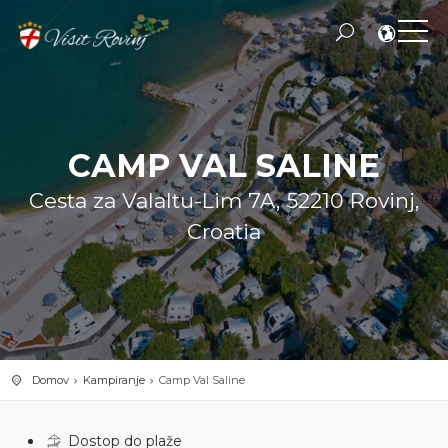
CAMP VAL SALINE
Cesta za Valaltu-Lim 7A, 52210 Rovinj,
Croatia
Domov
Kampiranje
Camp Val Saline
Dostop do plaže