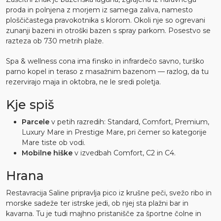
proda in polnjena z morjem iz samega zaliva, namesto
ploščičastega pravokotnika s klorom. Okoli nje so ogrevani
zunanji bazeni in otroški bazen s spray parkom. Posestvo se
razteza ob 730 metrih plaže.
Spa & wellness cona ima finsko in infrardečo savno, turško
parno kopel in teraso z masažnim bazenom — razlog, da tu
rezervirajo maja in oktobra, ne le sredi poletja.
Kje spiš
Parcele
v petih razredih: Standard, Comfort, Premium,
Luxury Mare in Prestige Mare, pri čemer so kategorije
Mare tiste ob vodi.
Mobilne hiške
v izvedbah Comfort, C2 in C4.
Hrana
Restavracija Saline pripravlja pico iz krušne peči, svežo ribo in
morske sadeže ter istrske jedi, ob njej sta plažni bar in
kavarna. Tu je tudi majhno pristanišče za športne čolne in