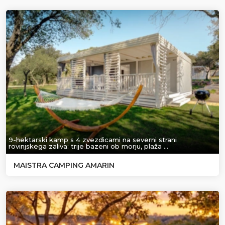
9-hektarski kamp s 4 zvezdicami na severni strani
rovinjskega zaliva: trije bazeni ob morju, plaža …
MAISTRA CAMPING AMARIN