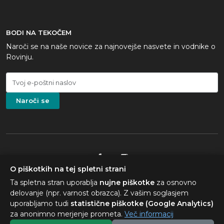
BODI NA TEKOČEM
Naroči se na naše novice za najnovejše nasvete in vodnike o
Rovinju.
Naroči se
×
Vprašanja o nastanitvi tukaj?
O piškotkih na tej spletni strani
Pomagam z datumi in
© Visit Rovinj 2010–2026. Vse pravice pridržane.
Ta spletna stran uporablja
nujne piškotke
za osnovno
možnostmi v bližini.
delovanje (npr. varnost obrazca). Z vašim soglasjem
Photography: original imagery © Kinetic d.o.o.; professional
uporabljamo tudi
statistične piškotke (Google Analytics)
photography by
Island Media
; licenčne fotografije iStock in Unsplash.
za anonimno merjenje prometa.
Več informacij