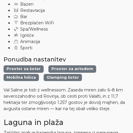
Bazen
Restavracija
Bar
Brezplačen WiFi
Spa/Wellness
Igrišče
Animacija
Športi
Ponudba nastanitev
Prostor za šotor
Prostor za avtodom
Mobilna hišica
Glamping šotor
Val Saline je tisti z wellnessom. Zaseda miren zaliv 6–8 km
severozahodno od Rovinja, ob cesti proti Valalti, in z 11,7
hektarja ter zmogljivostjo 1.257 gostov je dovolj majhen, da
avgusta ostane miren — kar na tej obali veliko šteje.
Laguna in plaža
Zaščitni znak je bazenska laguna, zgrajena iz naravnega