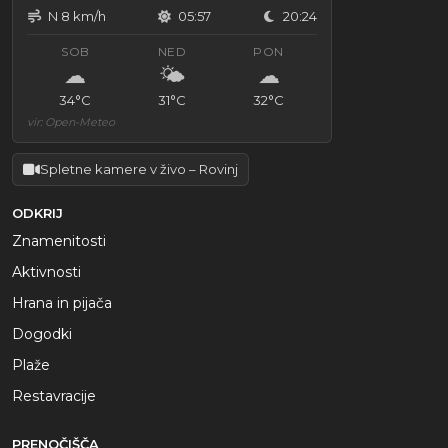
N 8 km/h
05:57
20:24
SOB
NED
PON
☁
🌤
☁
34°C
31°C
32°C
vir: Open-Meteo
Spletne kamere v živo – Rovinj
ODKRIJ
Znamenitosti
Aktivnosti
Hrana in pijača
Dogodki
Plaže
Restavracije
PRENOČIŠČA