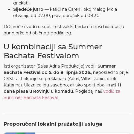
grickati.
Sljedeće jutro
— kafići na Careri i oko Malog Mola
otvaraju od 07:00; pravi doručak od 08:30.
Drži voće i vodu u sobi. Festivalski tjedan ti troši hidrataciju
puno brže od običnog godišnjeg.
U kombinaciji sa Summer
Bachata Festivalom
Isti organizator (Salsa Adria Produkcije) vodi i
Summer
Bachata Festival od 5. do 8. lipnja 2026.
, neposredno prije
CSSF-a. Lokacije se preklapaju (Adris, Villas Rubin, otok
Katarina). Ulaznice idu zasebno, ali ako spojiš oba, imaš
11
dana plesa u Rovinju u komadu
. Pogledaj naš
vodič za
Summer Bachata Festival
.
Preporučeni lokalni pružatelji usluga