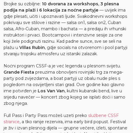
Brojke su ozbiljne:
10 dvorana za workshops, 3 plesna
podija na plaži i 6 lokacija za noćne partyje
— uvijek ima
gdje plesati, učiti i upoznavati ljude. Svakodnevni workshops
pokrivaju sve stilove i razine — salsa on1, salsa on2, Cuban
salsa, Afro-Cuban, mambo i bachata — a predaju ih vrhunski
instruktori i prvaci. Bootcampovi i intenzivne sesije za one
koji žele podignuti razinu. Kad padne sunce, sve se seli na
plažu u
Villas Rubin
, gdje socials na otvorenom i pool partyji
stvaraju tropsku atmosferu uz istarski zalazak.
Noćni program CSSF-a je već legenda u plesnom svijetu.
Grande Fiesta
preuzima obnovljeni rovinjski trg za mega-
party pod zvijezdama, a boat partyji uz obalu nude ples s
pogledom na osvijetljeni stari grad. Ove godine kao glavno
ime potvrđen je
Los Van Van
, kultni kubanski bend, live u
srijedu navečer — koncert zbog kojeg se isplati doći i samo
zbog njega.
Full Pass i Party Pass možeš uzeti preko
službene CSSF
stranice
, a tko ranije rezervira, ima early bird popust. Festival
je živ i izvan plesnog dijela — grupne večere, izleti, spontane