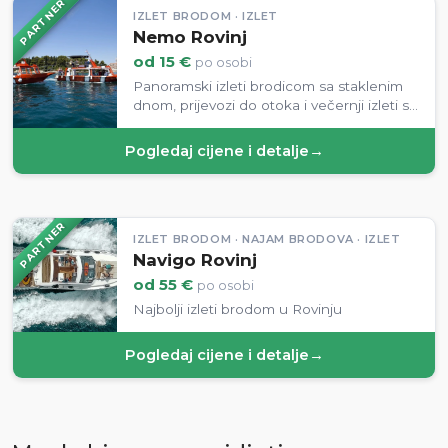
PARTNER
IZLET BRODOM · IZLET
Nemo Rovinj
od 15 €
po osobi
Panoramski izleti brodicom sa staklenim
dnom, prijevozi do otoka i večernji izleti s
dupinima iz rovinjske luke.
Pogledaj cijene i detalje
→
PARTNER
IZLET BRODOM · NAJAM BRODOVA · IZLET
Navigo Rovinj
od 55 €
po osobi
Najbolji izleti brodom u Rovinju
Pogledaj cijene i detalje
→