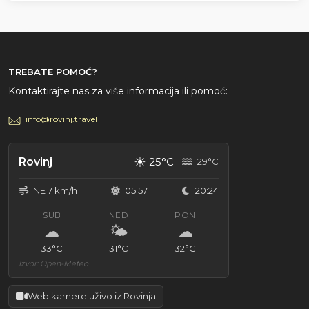
TREBATE POMOĆ?
Kontaktirajte nas za više informacija ili pomoć:
info@rovinj.travel
☀
Rovinj
25°C
29°C
NE 7 km/h
05:57
20:24
SUB
NED
PON
☁
🌤
☁
33°C
31°C
32°C
Izvor: Open-Meteo
Web kamere uživo iz Rovinja