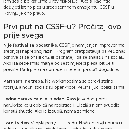
jam sesije po kafićima u rovinjskoj luci. Ako si ikad htio
doživjeti latino ples u sredozemnom ambijentu, CSSF u
Rovinju je ono pravo.
Prvi put na CSSF-u? Pročitaj ovo
prije svega
Nije festival za početnike.
CSSF je namijenjen improverima,
srednjoj i naprednoj razini. Program pretpostavlja da već znaš
osnove salse on1 ili on2 (ili bachate) i da se snalaziš na socialu.
Ako iza sebe imaš manje od šest mjeseci plesa, bit će ti
previše. Radi prvo na domaćem terenu pa dođi dogodine.
Partner ti ne treba.
Na workshopsima se parovi stalno
rotiraju, a noćni socials su open-floor. Većina ljudi dolazi sama.
Jedna narukvica cijeli tjedan.
Pass je vodootporna
narukvica koju dobiješ na registraciji. Ulaziš s njom svugdje i
koristiš shuttle. Ako je izgubiš, nema zamjene.
Foto i video.
Vanjski partyji — u redu. Noćni partyji unutra u