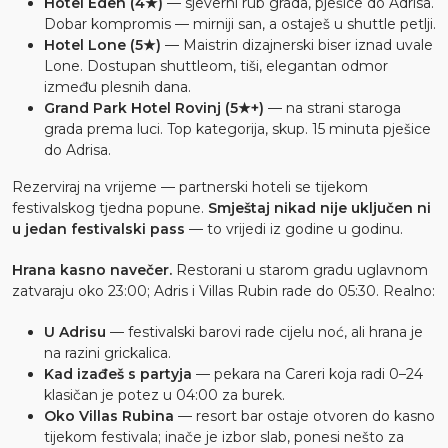
Hotel Eden (4★)
— sjeverni rub grada, pješice do Adrisa.
Dobar kompromis — mirniji san, a ostaješ u shuttle petlji.
Hotel Lone (5★)
— Maistrin dizajnerski biser iznad uvale
Lone. Dostupan shuttleom, tiši, elegantan odmor
između plesnih dana.
Grand Park Hotel Rovinj (5★+)
— na strani staroga
grada prema luci. Top kategorija, skup. 15 minuta pješice
do Adrisa.
Rezerviraj na vrijeme — partnerski hoteli se tijekom
festivalskog tjedna popune.
Smještaj nikad nije uključen ni
u jedan festivalski pass
— to vrijedi iz godine u godinu.
Hrana kasno navečer.
Restorani u starom gradu uglavnom
zatvaraju oko 23:00; Adris i Villas Rubin rade do 05:30. Realno:
U Adrisu
— festivalski barovi rade cijelu noć, ali hrana je
na razini grickalica.
Kad izađeš s partyja
— pekara na Careri koja radi 0–24
klasičan je potez u 04:00 za burek.
Oko Villas Rubina
— resort bar ostaje otvoren do kasno
tijekom festivala; inače je izbor slab, ponesi nešto za