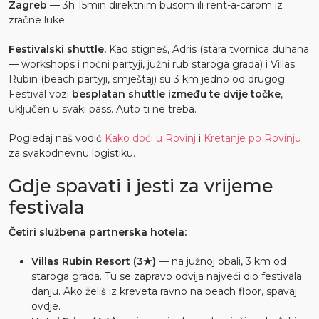
Zagreb
— 3h 15min direktnim busom ili rent-a-carom iz
zračne luke.
Festivalski shuttle.
Kad stigneš, Adris (stara tvornica duhana
— workshops i noćni partyji, južni rub staroga grada) i Villas
Rubin (beach partyji, smještaj) su 3 km jedno od drugog.
Festival vozi
besplatan shuttle između te dvije točke
,
uključen u svaki pass. Auto ti ne treba.
Pogledaj naš vodič
Kako doći u Rovinj
i
Kretanje po Rovinju
za svakodnevnu logistiku.
Gdje spavati i jesti za vrijeme
festivala
Četiri službena partnerska hotela:
Villas Rubin Resort (3★)
— na južnoj obali, 3 km od
staroga grada. Tu se zapravo odvija najveći dio festivala
danju. Ako želiš iz kreveta ravno na beach floor, spavaj
ovdje.