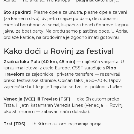
Adrisu — ne slika se. Workshops — pitaj instruktora prije.
Što spakirati.
Plesne cipele za unutra, plesne cipele za vani
(za kamen i drvo), dvije-tri majice po danu, dezodorans i
mentol bombone za social, kupaći za beach floorove, laganu
jaknu za boat party. Na brodu samo plastične boce. U Adrisu
prolaze kartice, na brodovima je zgodno imati gotovinu.
Kako doći u Rovinj za festival
Zračna luka Pula (40 km, 45 min)
— najčešća varijanta. U
lipnju ima letova iz cijele Europe. CSSF surađuje s
Pipo
Travelom
za zajedničke i privatne transfere — rezerviraš
preko festivalske stranice. Običan taksi je 50–70 €; Pipov
zajednički shuttle je jeftiniji ako se tvoj let poklopi s tuđim.
Venecija (VCE) ili Treviso (TSF)
— oko 3h autom preko
Trsta, ili ljetni katamaran Venezia Lines (Venecija → Rovinj,
oko 3h morem — zabavan način dolaska).
Trst (TRS)
— 1h 30min autom, najmirnija opcija.