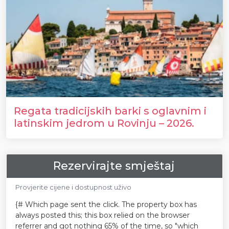
Regata tradicijskih barki s oglavnim i
latinskim jedrom u Rovinju – 2026.
Rezervirajte smještaj
Provjerite cijene i dostupnost uživo
{# Which page sent the click. The property box has
always posted this; this box relied on the browser
referrer and got nothing 65% of the time, so "which