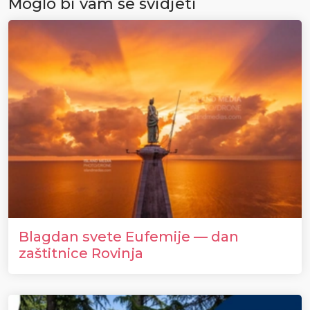
Moglo bi vam se svidjeti
Blagdan svete Eufemije — dan
zaštitnice Rovinja