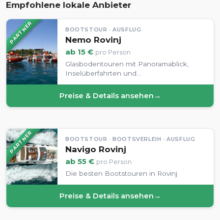
Empfohlene lokale Anbieter
PARTNER
BOOTSTOUR · AUSFLUG
Nemo Rovinj
ab 15 €
pro Person
Glasbodentouren mit Panoramablick,
Inselüberfahrten und
Sonnenuntergangstouren mit Delfinen
ab Rovinj.
Preise & Details ansehen
→
PARTNER
BOOTSTOUR · BOOTSVERLEIH · AUSFLUG
Navigo Rovinj
ab 55 €
pro Person
Die besten Bootstouren in Rovinj
Preise & Details ansehen
→