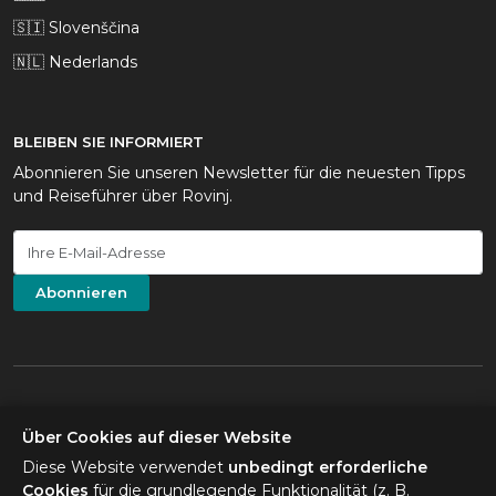
🇸🇮 Slovenščina
🇳🇱 Nederlands
BLEIBEN SIE INFORMIERT
Abonnieren Sie unseren Newsletter für die neuesten Tipps
und Reiseführer über Rovinj.
Abonnieren
Über Cookies auf dieser Website
×
Planen Sie Ihre Reise?
Diese Website verwendet
unbedingt erforderliche
© Visit Rovinj 2010–2026. Alle Rechte vorbehalten.
Fragen Sie mich zu
Cookies
für die grundlegende Funktionalität (z. B.