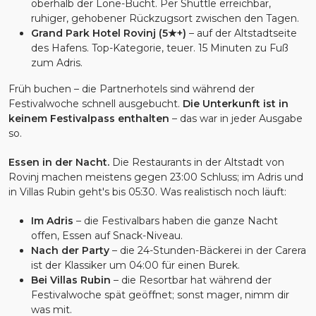
oberhalb der Lone-Bucht. Per Shuttle erreichbar,
ruhiger, gehobener Rückzugsort zwischen den Tagen.
Grand Park Hotel Rovinj (5★+)
– auf der Altstadtseite
des Hafens. Top-Kategorie, teuer. 15 Minuten zu Fuß
zum Adris.
Früh buchen – die Partnerhotels sind während der
Festivalwoche schnell ausgebucht.
Die Unterkunft ist in
keinem Festivalpass enthalten
– das war in jeder Ausgabe
so.
Essen in der Nacht.
Die Restaurants in der Altstadt von
Rovinj machen meistens gegen 23:00 Schluss; im Adris und
in Villas Rubin geht's bis 05:30. Was realistisch noch läuft:
Im Adris
– die Festivalbars haben die ganze Nacht
offen, Essen auf Snack-Niveau.
Nach der Party
– die 24-Stunden-Bäckerei in der Carera
ist der Klassiker um 04:00 für einen Burek.
Bei Villas Rubin
– die Resortbar hat während der
Festivalwoche spät geöffnet; sonst mager, nimm dir
was mit.