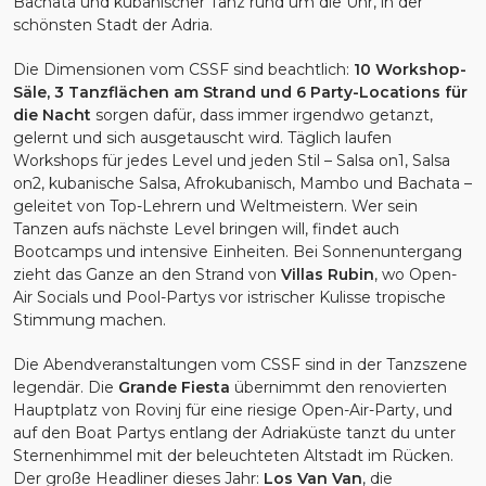
Bachata und kubanischer Tanz rund um die Uhr, in der
schönsten Stadt der Adria.
Die Dimensionen vom CSSF sind beachtlich:
10 Workshop-
Säle, 3 Tanzflächen am Strand und 6 Party-Locations für
die Nacht
sorgen dafür, dass immer irgendwo getanzt,
gelernt und sich ausgetauscht wird. Täglich laufen
Workshops für jedes Level und jeden Stil – Salsa on1, Salsa
on2, kubanische Salsa, Afrokubanisch, Mambo und Bachata –
geleitet von Top-Lehrern und Weltmeistern. Wer sein
Tanzen aufs nächste Level bringen will, findet auch
Bootcamps und intensive Einheiten. Bei Sonnenuntergang
zieht das Ganze an den Strand von
Villas Rubin
, wo Open-
Air Socials und Pool-Partys vor istrischer Kulisse tropische
Stimmung machen.
Die Abendveranstaltungen vom CSSF sind in der Tanzszene
legendär. Die
Grande Fiesta
übernimmt den renovierten
Hauptplatz von Rovinj für eine riesige Open-Air-Party, und
auf den Boat Partys entlang der Adriaküste tanzt du unter
Sternenhimmel mit der beleuchteten Altstadt im Rücken.
Der große Headliner dieses Jahr:
Los Van Van
, die