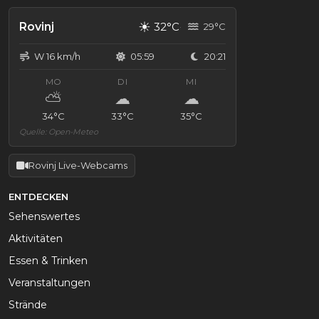
☀
Rovinj
32°C
29°C
W 16 km/h
05:59
20:21
MO
DI
MI
⛅
☁
☁
34°C
33°C
35°C
Quelle: Open-Meteo
Rovinj Live-Webcams
ENTDECKEN
Sehenswertes
Aktivitäten
Essen & Trinken
Veranstaltungen
Strände