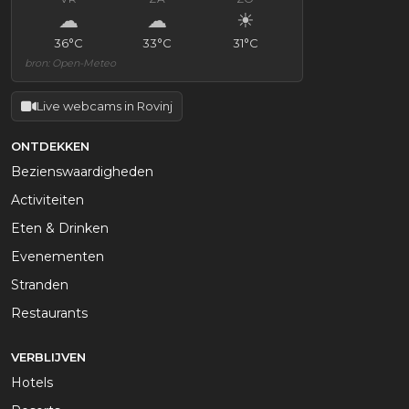
☁
☁
☀
36°C
33°C
31°C
bron: Open-Meteo
Live webcams in Rovinj
ONTDEKKEN
Bezienswaardigheden
Activiteiten
Eten & Drinken
Evenementen
Stranden
Restaurants
VERBLIJVEN
Hotels