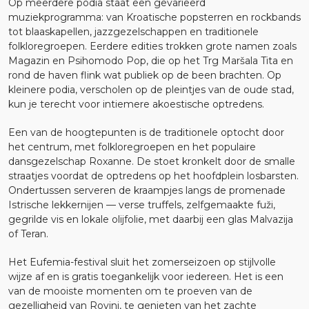
Op meerdere podia staat een gevarieerd
muziekprogramma: van Kroatische popsterren en rockbands
tot blaaskapellen, jazzgezelschappen en traditionele
folkloregroepen. Eerdere edities trokken grote namen zoals
Magazin en Psihomodo Pop, die op het Trg Maršala Tita en
rond de haven flink wat publiek op de been brachten. Op
kleinere podia, verscholen op de pleintjes van de oude stad,
kun je terecht voor intiemere akoestische optredens.
Een van de hoogtepunten is de traditionele optocht door
het centrum, met folkloregroepen en het populaire
dansgezelschap Roxanne. De stoet kronkelt door de smalle
straatjes voordat de optredens op het hoofdplein losbarsten.
Ondertussen serveren de kraampjes langs de promenade
Istrische lekkernijen — verse truffels, zelfgemaakte fuži,
gegrilde vis en lokale olijfolie, met daarbij een glas Malvazija
of Teran.
Het Eufemia-festival sluit het zomerseizoen op stijlvolle
wijze af en is gratis toegankelijk voor iedereen. Het is een
van de mooiste momenten om te proeven van de
gezelligheid van Rovinj, te genieten van het zachte