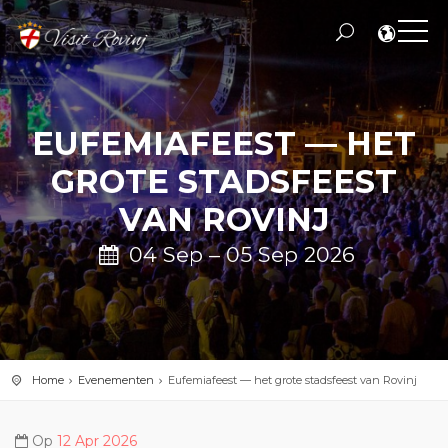
EUFEMIAFEEST — HET
GROTE STADSFEEST
VAN ROVINJ
04 Sep – 05 Sep 2026
Home
Evenementen
Eufemiafeest — het grote stadsfeest van Rovinj
Op
12 Apr 2026