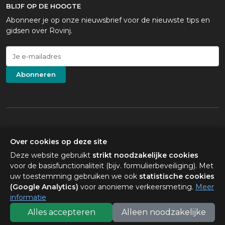
BLIJF OP DE HOOGTE
Abonneer je op onze nieuwsbrief voor de nieuwste tips en
gidsen over Rovinj.
Abonneren
Over cookies op deze site
×
Plan je je reis? Vraag me
Deze website gebruikt
strikt noodzakelijke cookies
© Visit Rovinj 2010–2026. Alle rechten voorbehouden.
over stranden, verblijf, eten
voor de basisfunctionaliteit (bijv. formulierbeveiliging). Met
en wat er te doen is.
Photography: original imagery © Kinetic d.o.o.; professional
uw toestemming gebruiken we ook
statistische cookies
photography by
Island Media
; gelicentieerde stockfoto's van iStock en
(Google Analytics)
voor anonieme verkeersmeting.
Meer
Unsplash.
informatie
Colofon
|
Gebruiksvoorwaarden
|
Privacybeleid
|
Cookies
|
Partners
Alles accepteren
Alleen noodzakelijke