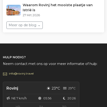
Waarom Rovinj het mooiste plaatje van
Istrië is
27 Mrt 2026
Meer op de blog →
HULP NODIG?
Neem contact met ons op voor meer informatie of hulp:
info@rovinj.travel
☀
Rovinj
23°C
29°C
NE 7 km/h
05:56
20:26
VR
ZA
ZO