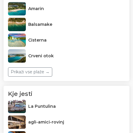
Amarin
Balsamake
Cisterna
Crveni otok
Prikaži vse plaže →
Kje jesti
La Puntulina
agli-amici-rovinj