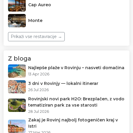
Cap Aureo
Monte
Prikaži vse restavracije →
Z bloga
Najlepše plaže v Rovinju – nasveti domačina
13 Apr 2026
3 dni v Rovinjу — lokalni itinerar
26 Jul 2026
Rovinjski novi park H2O: Brezplačen, z vodo
tematiziran park za vse starosti
28 Jul 2026
Zakaj je Rovinj najbolj fotogeničen kraj v
Istri
27 Mar 2026