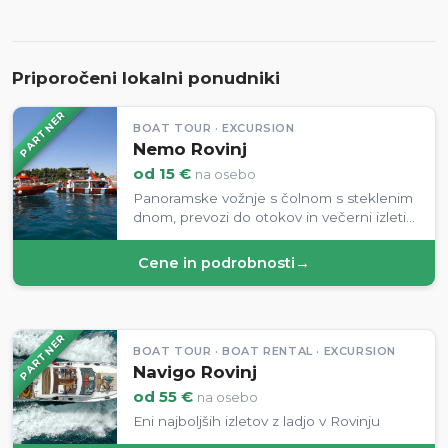
Priporočeni lokalni ponudniki
PARTNER
BOAT TOUR · EXCURSION
Nemo Rovinj
od 15 €
na osebo
Panoramske vožnje s čolnom s steklenim
dnom, prevozi do otokov in večerni izleti
po delfine iz pristanišča v Rovinju.
Cene in podrobnosti
→
PARTNER
BOAT TOUR · BOAT RENTAL · EXCURSION
Navigo Rovinj
od 55 €
na osebo
Eni najboljših izletov z ladjo v Rovinju