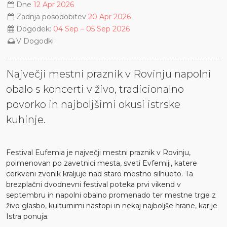
Dne
12 Apr 2026
Zadnja posodobitev
20 Apr 2026
Dogodek:
04 Sep – 05 Sep 2026
V
Dogodki
Največji mestni praznik v Rovinju napolni
obalo s koncerti v živo, tradicionalno
povorko in najboljšimi okusi istrske
kuhinje.
Festival Eufemia je največji mestni praznik v Rovinju,
poimenovan po zavetnici mesta, sveti Evfemiji, katere
cerkveni zvonik kraljuje nad staro mestno silhueto. Ta
brezplačni dvodnevni festival poteka prvi vikend v
septembru in napolni obalno promenado ter mestne trge z
živo glasbo, kulturnimi nastopi in nekaj najboljše hrane, kar je
Istra ponuja.