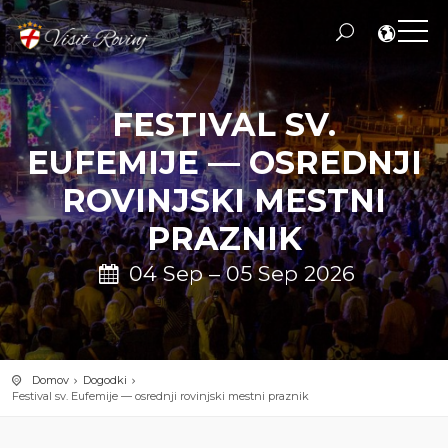
FESTIVAL SV.
EUFEMIJE — OSREDNJI
ROVINJSKI MESTNI
PRAZNIK
04 Sep – 05 Sep 2026
Domov
Dogodki
Festival sv. Eufemije — osrednji rovinjski mestni praznik