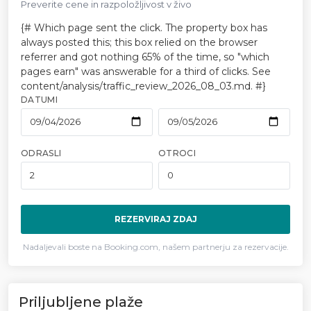
Preverite cene in razpoložljivost v živo
{# Which page sent the click. The property box has
always posted this; this box relied on the browser
referrer and got nothing 65% of the time, so "which
pages earn" was answerable for a third of clicks. See
content/analysis/traffic_review_2026_08_03.md. #}
DATUMI
ODRASLI
OTROCI
REZERVIRAJ ZDAJ
Nadaljevali boste na Booking.com, našem partnerju za rezervacije.
Priljubljene plaže