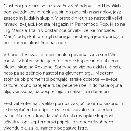
Glasbeni program se razteza čez več odrov — od hrvaških
pop zvezdnikov in rock skupin do pihalnih ansamblov, jazz
zasedb in ljudskih skupin. V preteklih letih so nastopili veliki
hrvaški izvajalci, kot sta Magazin in Psihomodo Pop, ki so na
Trg Maršala Tita in v pristanišče privabili velike množice.
Manjši odri, skriti po trgih starega mestnega jedra, ponujajo
bolj intimne akustične nastope.
Vrhunec festivala je tradicionalna povorka skozi središče
mesta, v kateri sodelujejo folklorne skupine in priljubljena
plesna skupina Roxanne. Sprevod se vije po ozkih uličicah,
nato pa se začnejo nastopi na glavnem trgu. Medtem
stojnice ob promenadi ponujajo istrske dobrote — sveže
tartufe, ročno narejene fuže, pečene ribe in domača oljčna
olja, vse skupaj pa pospremijo z malvazijo in teranom.
Festival Eufemia z veliko pompa zaključi poletno sezono in
je brezplačen ter odprt za vse obiskovalce. To je eden
najboljših trenutkov, da začutiš duh rovinjske skupnosti,
uživaš v topli septembrski pripeki in v enem živahnem
vikendu okusiš kulinarično bogastvo Istre.