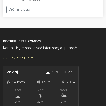
Več na blogu →
POTREBUJETE POMOČ?
Kontaktirajte nas za več informacij ali pomoč:
info@rovinj.travel
☁
Rovinj
29°C
29°C
N 4 km/h
05:57
20:24
SOB
NED
PON
☁
☀
🌤
34°C
32°C
33°C